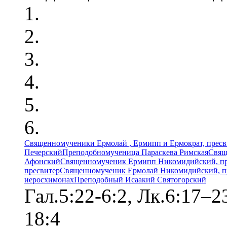
Священномученики Ермолай , Ермипп и Ермократ, прес
Печерский
Преподобномученица Параскева Римская
Свящ
Афонский
Священномученик Ермипп Никомидийский, пр
пресвитер
Священномученик Ермолай Никомидийский, п
иеросхимонах
Преподобный Исаакий Святогорский
Гал.5:22-6:2, Лк.6:17–
18:4