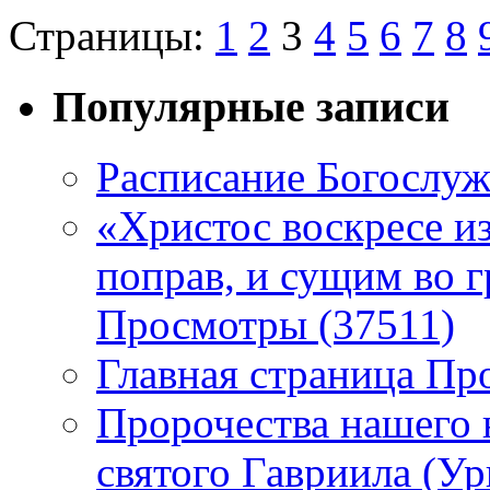
Страницы:
1
2
3
4
5
6
7
8
Популярные записи
Расписание Богослу
«Христос воскресе и
поправ, и сущим во г
Просмотры (37511)
Главная страница Пр
Пророчества нашего 
святого Гавриила (У