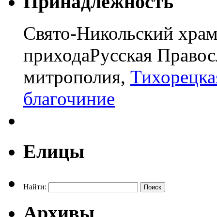
Принадлежность
Свято-Никольский храм
прихода
Русская Правос
митрополия,
Тихорецка
благочиние
Елицы
Найти:
Архивы