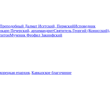
Преподобный Далмат Исетский, Пермский
Исповедник
карп Печерский, архимандрит
Святитель Георгий (Конисский),
питон
Мученик Феофил Закинфский
хорецкая епархия
,
Кавказское благочиние