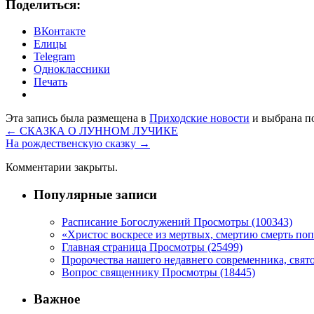
Поделиться:
ВКонтакте
Елицы
Telegram
Одноклассники
Печать
Эта запись была размещена в
Приходские новости
и выбрана п
←
СКАЗКА О ЛУННОМ ЛУЧИКЕ
На рождественскую сказку
→
Комментарии закрыты.
Популярные записи
Расписание Богослужений Просмотры (100343)
«Христос воскресе из мертвых, смертию смерть поп
Главная страница Просмотры (25499)
Пророчества нашего недавнего современника, свято
Вопрос священнику Просмотры (18445)
Важное