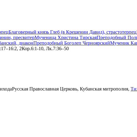
рпец
Благоверный князь Глеб (в Крещении Давид), страстотерпец
инин, пресвитер
Мученица Христина Тирская
Преподобный Поли
анский, диакон
Преподобный Боголеп Черноярский
Мученик Ка
:17–16:2, 2Кор.6:1-10, Лк.7:36–50
ихода
Русская Православная Церковь, Кубанская митрополия,
Ти