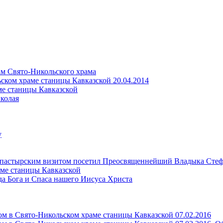
м Свято-Никольского храма
ском храме станицы Кавказской 20.04.2014
ме станицы Кавказской
колая
у
ипастырским визитом посетил Преосвященнейший Владыка Стеф
раме станицы Кавказской
ода Бога и Спаса нашего Иисуса Христа
м в Свято-Никольском храме станицы Кавказской 07.02.2016