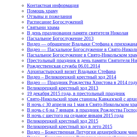
Контактная информация
Помощь храму
Отзывы и пожелания
Расписание Богослужений
Святыни храма
В день празднования памяти святителя Николая
Пасхальное Богослужение 2013
Видео — обращение Владыки Стефана к прихожана
Видео — Пасхальное Богослужение в Свято-Николь
Пасхальное Богослужение в Свято-Никольском хра
Престольный праздник в день памяти Святителя Ни
Рождественская служба 06.01.2014
Архипастырский визит Владыки Стефана
Видео – Великорецкий крестный ход 2014
Видео — Праздник Рождества Христова в 2014 год
Великорецкий крестный ход 2013
19 декабря 2015 года, в престольный праздник
Cвято-Никольский храм станицы Кавказской с арх
В ночь с 30 апреля на 1 мая в Свято-Никольском х
В ночь с 6 на 7 января, в праздник Рождества Госп
В ночь с шестого на седьмое января 2015 года
Великорецкий крестный ход 2015
Великорецкий крестный ход в лето 2015
Видео – Божественная Литургия архиерейским чино