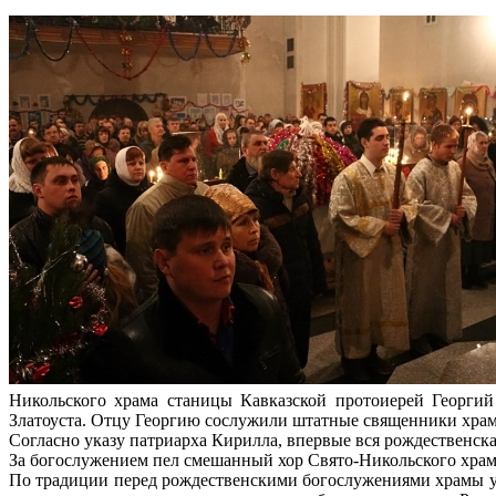
Никольского храма станицы Кавказской протоиерей Георги
Златоуста. Отцу Георгию сослужили штатные священники храма
Согласно указу патриарха Кирилла, впервые вся рождественск
За богослужением пел смешанный хор Свято-Никольского храм
По традиции перед рождественскими богослужениями храмы у