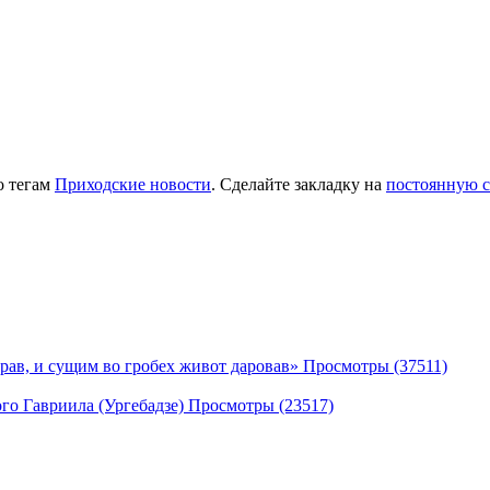
о тегам
Приходские новости
. Сделайте закладку на
постоянную 
рав, и сущим во гробех живот даровав» Просмотры (37511)
го Гавриила (Ургебадзе) Просмотры (23517)