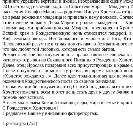
принято украшать вертепы и иконы, изображающие сцену Рожд
2016 лет назад на земле родился Спаситель мира — Младенец 
населения Иосиф и Мария — родители Иисуса Христа — отправи
во время рождения младенца и привела к нему волхвов. Соглас
этой пещере ночью у Девы Марии и родился младенец — Хрис
своими дарами прибыли волхвы. Мудрецы преподнесли Христу 
Всякий храм в Рождественскую ночь становится пещерой, в
Вифлеемской звезды. Нет большого и малого для Того, Кто
Человеческий разум не в силах понять такого безграничного 
что нас любят той любовью, которая есть смысл бытия.
Рождественское богослужение для православного человека о
читаются отрывки из Священного Писания о Рождестве Христо
Далее, отец Ярослав поздравил всех присутствующих в храме с
После полуночи начинается «утреня», во время которой вс
«Христос рождается…». Далее идет традиционная для верующег
окончания Рождественского поста со своими близкими.
По окончании богослужения отец Сергий поздравил всех прих
Хочется пожелать всем в этот день стать друг к другу бли
помочь несчастным.
А всем мы желаем Божией помощи, веры, мира в семье и хрис
С Рождеством Христовым!
Предлагаем Вашему вниманию фоторепортаж.
Просмотры (752)