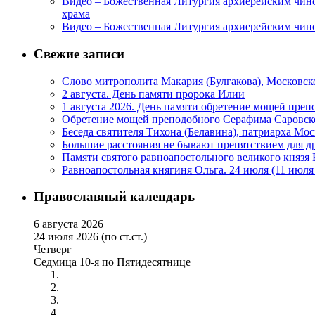
Видео – Божественная Литургия архиерейским чин
храма
Видео – Божественная Литургия архиерейским чино
Свежие записи
Слово митрополита Макария (Булгакова), Московско
2 августа. День памяти пророка Илии
1 августа 2026. День памяти обретение мощей пре
Обретение мощей преподобного Серафима Саровско
Беседа святителя Тихона (Белавина), патриарха Мос
Большие расстояния не бывают препятствием для 
Памяти святого равноапостольного великого князя
Равноапостольная княгиня Ольга. 24 июля (11 июл
Православный календарь
6 августа 2026
24 июля 2026 (по ст.ст.)
Четверг
Седмица 10-я по Пятидесятнице