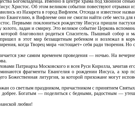
ества Богомладенца. Именно в центре храма под хвойной сенью
Иисус Христос. Об этом великом событии повествуют отрывки и
лись из Назарета в город Вифлеем. Отсюда и известное назван
но Евангелию, в Вифлееме они не смогли найти себе места для н
тос. Первыми поклониться рождеству Иисуса пришли пастухи, 
золото, ладан и смирну. Это великое событие Церковь вспоми
 которой благоволил родиться Спаситель. Пышный собор и м
 пришел в этот мир беззащитным ребенком и возлежал в кор
смирения, когда Творец мира «истощает» себя ради творения. Но
тличается уже самим временем проведения — ночью. На вечерн
ва.
ловами Патриарха Московского и всея Руси Кирилла, зачитав его
поминаются фрагменты Евангелия о рождении Иисуса, а хор 
о Божественная литургия, за которой прихожане могут исповед
ожан со светлым праздником, причастником с принятием Святых
же и добрее. Богатым — поделиться с бедными, радостным — ут
тианской любви!