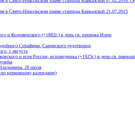
ом в Свято-Никольском храме станицы Кавказской 07.02.2016. 
м в Свято-Никольском храме станицы Кавказской 21.07.2015
го и Коломенского (+1882г.) в день св. пророка Илии
подобного Серафима, Саровского чудотворца
го. 1 августа
ковского и всея России, исповедника (+1925г.) в день св. равно
дружбы
 Владимира. 28 июля
я по церковному календарю)