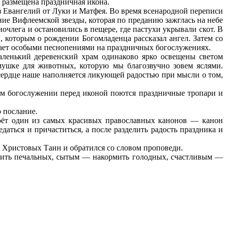
 размещена праздничная икона.
з Евангелий от Луки и Матфея. Во время всенародной переписи
ие Вифлеемской звезды, которая по преданию зажглась на небе
очлега и остановились в пещере, где пастухи укрывали скот. В
которым о рождении Богомладенца рассказал ангел. Затем со
нает особыми песнопениями на праздничных богослужениях.
аленький деревенский храм одинаково ярко освещены светом
мушке для животных, которую мы благозвучно зовем яслями.
 сердце наше наполняется ликующей радостью при мысли о том,
ем богослужении перед иконой поются праздничные тропари и
 послание.
поёт один из самых красивых православных канонов — канон
аться и причаститься, а после разделить радость праздника и
 Христовых Таин и обратился со словом проповеди.
ешить печальных, сытым — накормить голодных, счастливым —