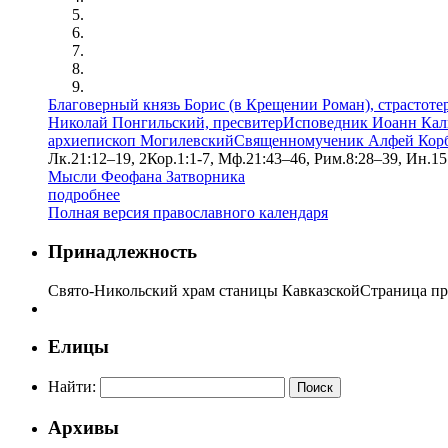
Благоверный князь Борис (в Крещении Роман), страстоте
Николай Понгильский, пресвитер
Исповедник Иоанн Кал
архиепископ Могилевский
Священномученик Алфей Корб
Лк.21:12–19, 2Кор.1:1-7, Мф.21:43–46, Рим.8:28–39, Ин.15
Мысли Феофана Затворника
подробнее
Полная версия православного календаря
Принадлежность
Свято-Никольский храм станицы Кавказской
Страница пр
Елицы
Найти:
Архивы