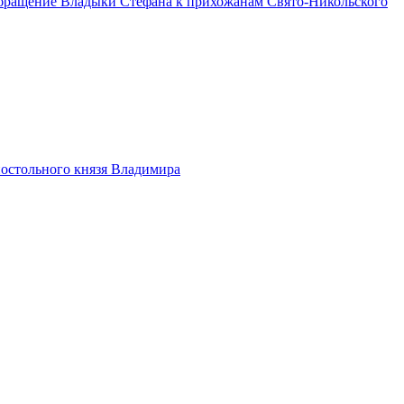
Обращение Владыки Стефана к прихожанам Свято-Никольского
апостольного князя Владимира