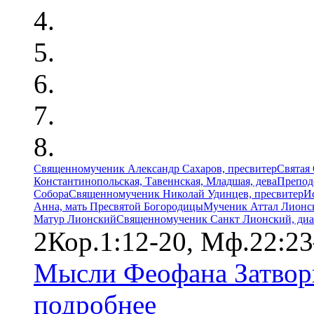
Священномученик Александр Сахаров, пресвитер
Святая
Константинопольская, Тавеннская, Младшая, дева
Препод
Собора
Священномученик Николай Удинцев, пресвитер
И
Анна, мать Пресвятой Богородицы
Мученик Аттал Лионс
Матур Лионский
Священномученик Санкт Лионский, диа
2Кор.1:12-20, Мф.22:23
Мысли Феофана Затвор
подробнее