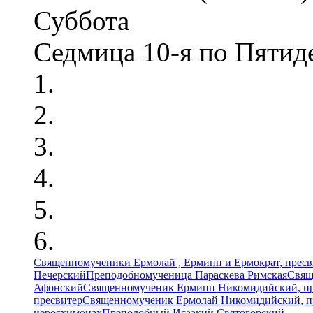
Суббота
Седмица 10-я по Пятид
Священномученики Ермолай , Ермипп и Ермократ, прес
Печерский
Преподобномученица Параскева Римская
Свящ
Афонский
Священномученик Ермипп Никомидийский, пр
пресвитер
Священномученик Ермолай Никомидийский, п
иеросхимонах
Преподобный Исаакий Святогорский