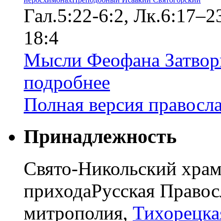
Гал.5:22-6:2, Лк.6:17–
18:4
Мысли Феофана Затвор
подробнее
Полная версия правосл
Принадлежность
Свято-Никольский храм
прихода
Русская Правос
митрополия,
Тихорецка