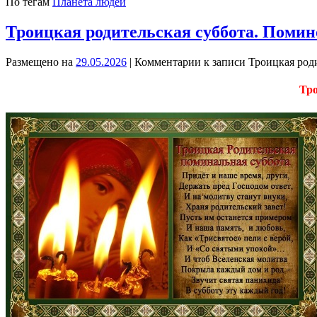
По тегам
Планета людей
Троицкая родительская суббота. Помино
Размещено на
29.05.2026
|
Комментарии
к записи Троицкая род
Тро