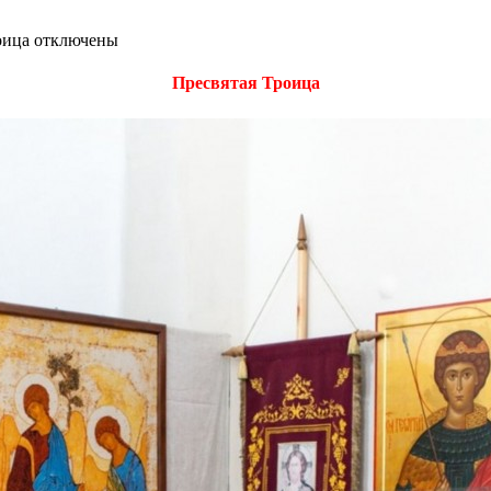
оица
отключены
Пресвятая Троица