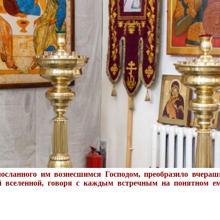
посланного им вознесшимся Господом, преобразило вчера
й вселенной, говоря с каждым встречным на понятном ем