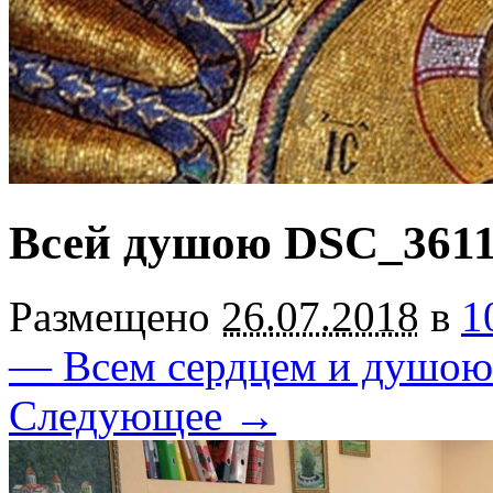
Всей душою DSC_361
Размещено
26.07.2018
в
1
— Всем сердцем и душою
Следующее →