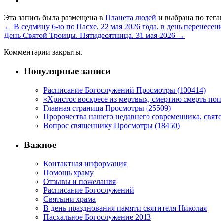
Эта запись была размещена в
Планета людей
и выбрана по тег
←
В седмицу 6-ю по Пасхе, 22 мая 2026 года, в день перенес
День Святой Троицы. Пятидесятница. 31 мая 2026
→
Комментарии закрыты.
Популярные записи
Расписание Богослужений Просмотры (100414)
«Христос воскресе из мертвых, смертию смерть поп
Главная страница Просмотры (25509)
Пророчества нашего недавнего современника, свято
Вопрос священнику Просмотры (18450)
Важное
Контактная информация
Помощь храму
Отзывы и пожелания
Расписание Богослужений
Святыни храма
В день празднования памяти святителя Николая
Пасхальное Богослужение 2013