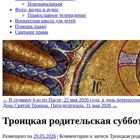
Новоначальным
Фото, видео и аудио
Православное телевидение
Воскресная школа для детей
Помощь храму
Святыни храма
←
В седмицу 6-ю по Пасхе, 22 мая 2026 года, в день перенес
День Святой Троицы. Пятидесятница. 31 мая 2026
→
Троицкая родительская суббот
Размещено на
29.05.2026
|
Комментарии
к записи Троицкая род