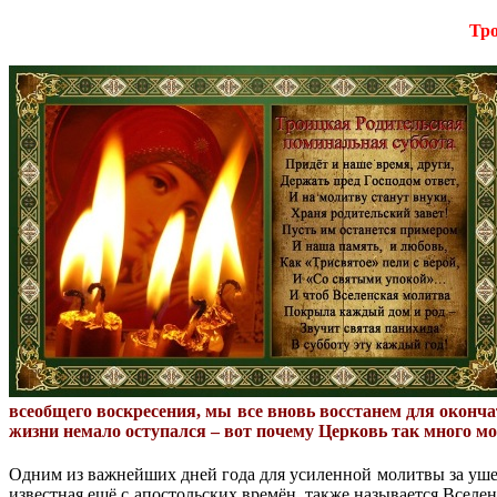
Тро
всеобщего воскресения, мы все вновь восстанем для оконч
жизни немало оступался – вот почему Церковь так много мо
Одним из важнейших дней года для усиленной молитвы за ушедш
известная ещё с апостольских времён, также называется Вселен