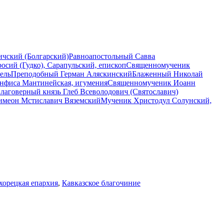
ичский (Болгарский)
Равноапостольный Савва
сий (Гудко), Сарапульский, епископ
Священномученик
ель
Преподобный Герман Аляскинский
Блаженный Николай
нфиса Мантинейская, игумения
Священномученик Иоанн
лаговерный князь Глеб Всеволодович (Святославич)
имеон Мстиславич Вяземский
Мученик Христодул Солунский,
хорецкая епархия
,
Кавказское благочиние