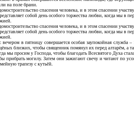
или на поле брани.
мостроительство спасения человека, и в этом спасении участву
представляет собой день особого торжества любви, когда мы в пе
ожией.
мостроительство спасения человека, и в этом спасении участву
представляет собой день особого торжества любви, когда мы в пе
ожией.
 вечером в пятницу совершается особая заупокойная служба – п
щёных близких, чтобы священник помянул их перед алтарём, а 
огда мы просим у Господа, чтобы благодать Всесвятого Духа ста
бы прибрать могилу. Затем они зажигают свечу и читают по у
емейную трапезу с кутьёй.