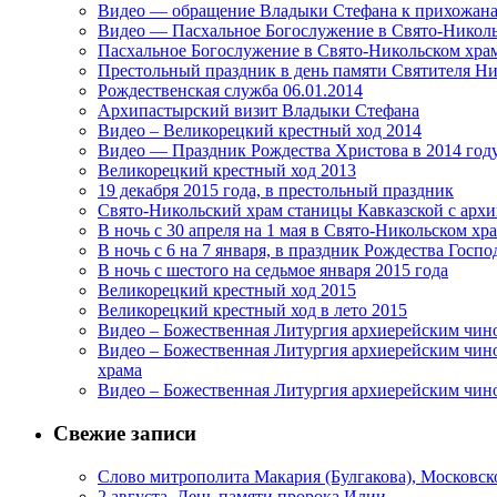
Видео — обращение Владыки Стефана к прихожана
Видео — Пасхальное Богослужение в Свято-Николь
Пасхальное Богослужение в Свято-Никольском хра
Престольный праздник в день памяти Святителя Ни
Рождественская служба 06.01.2014
Архипастырский визит Владыки Стефана
Видео – Великорецкий крестный ход 2014
Видео — Праздник Рождества Христова в 2014 год
Великорецкий крестный ход 2013
19 декабря 2015 года, в престольный праздник
Cвято-Никольский храм станицы Кавказской с арх
В ночь с 30 апреля на 1 мая в Свято-Никольском х
В ночь с 6 на 7 января, в праздник Рождества Госп
В ночь с шестого на седьмое января 2015 года
Великорецкий крестный ход 2015
Великорецкий крестный ход в лето 2015
Видео – Божественная Литургия архиерейским чино
Видео – Божественная Литургия архиерейским чин
храма
Видео – Божественная Литургия архиерейским чино
Свежие записи
Слово митрополита Макария (Булгакова), Московско
2 августа. День памяти пророка Илии