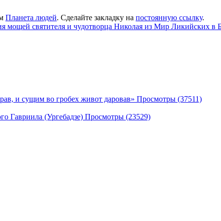
ам
Планета людей
. Сделайте закладку на
постоянную ссылку
.
ения мощей святителя и чудотворца Николая из Мир Ликийских в
рав, и сущим во гробех живот даровав» Просмотры (37511)
го Гавриила (Ургебадзе) Просмотры (23529)