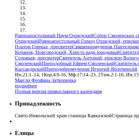
Равноапостольный Наум Охридский
Собор Смоленских с
Охридский
Равноапостольный Горазд Охридский, еписко
Платон Горных, пресвитер
Священномученик Пантелеимон
Кочанов, Новгородский, Христа ради юродивый
Святите
Соловьев, пресвитер
Святитель Антоний, епископ Волог
Смоленский
Преподобный Ефрем Смоленский
Святитель 
Кассандрский
Преподобномученик Игнатий Яблочинсий
Ин.21:1–14, 1Кор.4:9-16, Мф.17:14–23, 2Тим.2:1-10, Ин.15
Мысли Феофана Затворника
подробнее
Полная версия православного календаря
Принадлежность
Свято-Никольский храм станицы Кавказской
Страница пр
Елицы