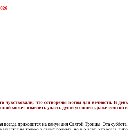
2026
то чувствовали, что сотворены Богом для вечности. В день
шний может изменить участь души усопшего, даже если он в
я всегда приходится на канун дня Святой Троицы. Эта суббота,
молятся не только о своих родных, но и о всех, кто когда-либо