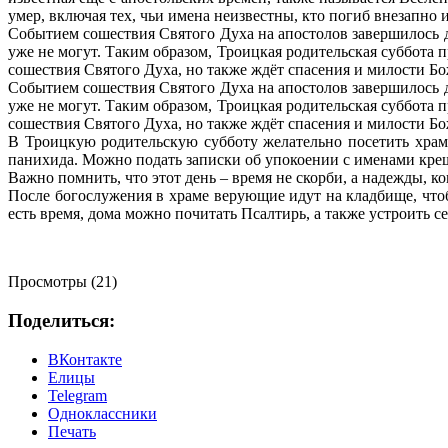
умер, включая тех, чьи имена неизвестны, кто погиб внезапно 
Событием сошествия Святого Духа на апостолов завершилось до
уже не могут. Таким образом, Троицкая родительская суббота 
сошествия Святого Духа, но также ждёт спасения и милости Б
Событием сошествия Святого Духа на апостолов завершилось до
уже не могут. Таким образом, Троицкая родительская суббота 
сошествия Святого Духа, но также ждёт спасения и милости Б
В Троицкую родительскую субботу желательно посетить храм:
панихида. Можно подать записки об упокоении с именами кре
Важно помнить, что этот день – время не скорби, а надежды, к
После богослужения в храме верующие идут на кладбище, что
есть время, дома можно почитать Псалтирь, а также устроить с
Просмотры (21)
Поделиться:
ВКонтакте
Елицы
Telegram
Одноклассники
Печать