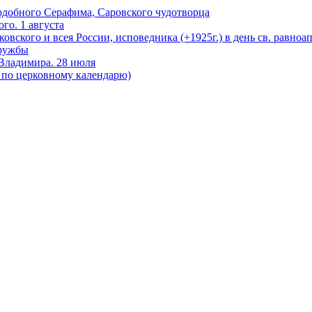
подобного Серафима, Саровского чудотворца
го. 1 августа
ковского и всея России, исповедника (+1925г.) в день св. равно
дружбы
 Владимира. 28 июля
я по церковному календарю)