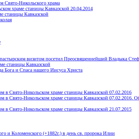
м Свято-Никольского храма
ском храме станицы Кавказской 20.04.2014
ме станицы Кавказской
колая
у
ипастырским визитом посетил Преосвященнейший Владыка Стеф
раме станицы Кавказской
ода Бога и Спаса нашего Иисуса Христа
м в Свято-Никольском храме станицы Кавказской 07.02.2016
ом в Свято-Никольском храме станицы Кавказской 07.02.2016. 
м в Свято-Никольском храме станицы Кавказской 21.07.2015
го и Коломенского (+1882г.) в день св. пророка Илии