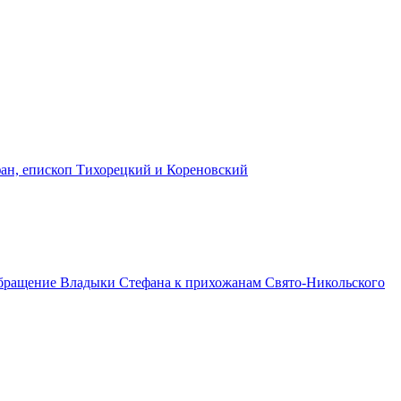
ан, епископ Тихорецкий и Кореновский
Обращение Владыки Стефана к прихожанам Свято-Никольского