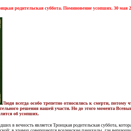
ицкая родительская суббота. Поминовение усопших. 30 мая 
Люди всегда особо трепетно относились к смерти, потому ч
ательного решения нашей участи. Но до этого момента Всевы
лится об усопших.
их в вечность является Троицкая родительская суббота, котора
ской: в храмах совершаются вселенские панихиды, где верующие 