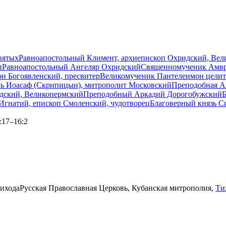
вятых
Равноапостольный Климент, архиепископ Охридский, Вел
п
Равноапостольный Ангеляр Охридский
Священномученик Амвро
 Богоявленский, пресвитер
Великомученик Пантелеимон целит
ль Иоасаф (Скрипицын), митрополит Московский
Преподобная А
одский, Великопермский
Преподобный Аркадий Дорогобужский
Б
Игнатий, епископ Смоленский, чудотворец
Благоверный князь С
:17–16:2
ихода
Русская Православная Церковь, Кубанская митрополия,
Ти