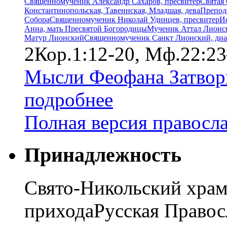
Священномученик Александр Сахаров, пресвитер
Святая
Константинопольская, Тавеннская, Младшая, дева
Препод
Собора
Священномученик Николай Удинцев, пресвитер
И
Анна, мать Пресвятой Богородицы
Мученик Аттал Лионс
Матур Лионский
Священномученик Санкт Лионский, диа
2Кор.1:12-20, Мф.22:23
Мысли Феофана Затвор
подробнее
Полная версия правосл
Принадлежность
Свято-Никольский храм
прихода
Русская Правос