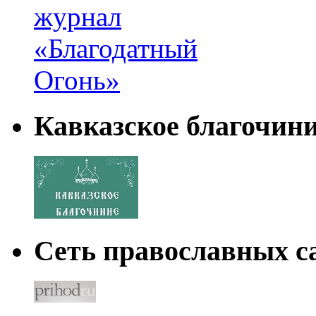
Кавказское благочин
Сеть православных са