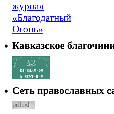
Кавказское благочин
Сеть православных са