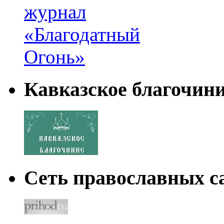
Кавказское благочин
Сеть православных са